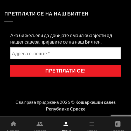
ПРЕТПЛАТИ СЕ НА НАШ БИЛТЕН
Ако би жељели да добијате емаил обавјести од
нашег савеза пријавите се на наш Билтен.
Сва права придржана 2026 ©
Кошаркашки савез
Републике Српске
Почетна
Клубови
Играчи
Табела
Новости