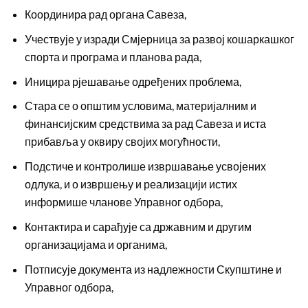
Координира рад органа Савеза,
Учествује у изради Смјерница за развој кошаркашког
спорта и програма и планова рада,
Иницира рјешавање одређених проблема,
Стара се о општим условима, материјалним и
финансијским средствима за рад Савеза и иста
прибавља у оквиру својих могућности,
Подстиче и контролише извршавање усвојених
одлука, и о извршењу и реализацији истих
информише чланове Управног одбора,
Контактира и сарађује са државним и другим
организацијама и органима,
Потписује документа из надлежности Скупштине и
Управног одбора,