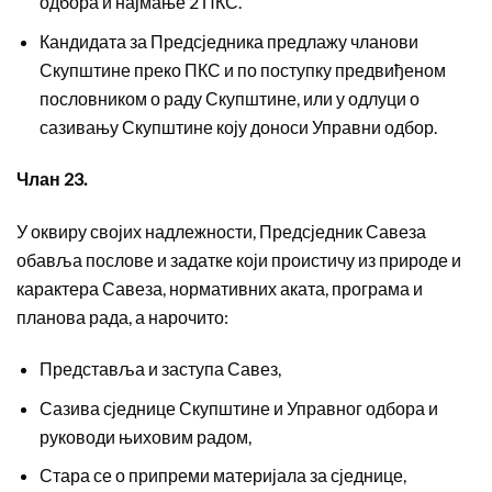
одбора и најмање 2 ПКС.
Кандидата за Предсједника предлажу чланови
Скупштине преко ПКС и по поступку предвиђеном
пословником о раду Скупштине, или у одлуци о
сазивању Скупштине коју доноси Управни одбор.
Члан 23.
У оквиру својих надлежности, Предсједник Савеза
обавља послове и задатке који проистичу из природе и
карактера Савеза, нормативних аката, програма и
планова рада, а нарочито:
Представља и заступа Савез,
Сазива сједнице Скупштине и Управног одбора и
руководи њиховим радом,
Стара се о припреми материјала за сједнице,