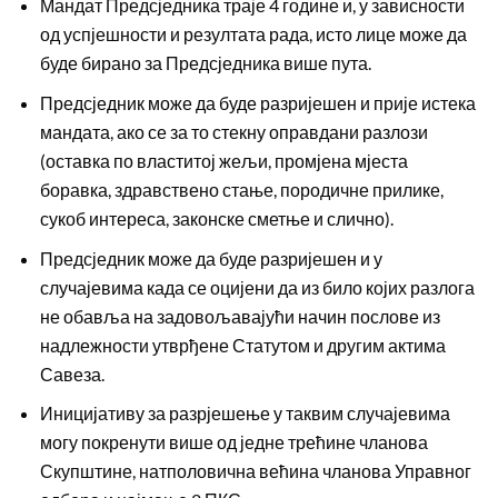
Мандат Предсједника траје 4 године и, у зависности
од успјешности и резултата рада, исто лице може да
буде бирано за Предсједника више пута.
Предсједник може да буде разријешен и прије истека
мандата, ако се за то стекну оправдани разлози
(оставка по властитој жељи, промјена мјеста
боравка, здравствено стање, породичне прилике,
сукоб интереса, законске сметње и слично).
Предсједник може да буде разријешен и у
случајевима када се оцијени да из било којих разлога
не обавља на задовољавајући начин послове из
надлежности утврђене Статутом и другим актима
Савеза.
Иницијативу за разрјешење у таквим случајевима
могу покренути више од једне трећине чланова
Скупштине, натполовична већина чланова Управног