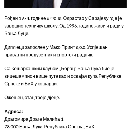
Рођен 1974. године u Фочи. Одрастао у Сарајеву гдје је
завршио техничку школу. Од 1996. године живи и ради у
Бања Луци.
Дипл.ецц запослен у Мако Принт д.о.о. Успјешан
приватни предузетник и спортски радник.
Са Кошаркашким клубом „Борац“ Бања Лука био је
вицешампион више пута као и освајач купа Републике
Српске и БиХ у кошарци.
Ожењен, отац троје дјеце.
Адреса:
Драгомира Драге Малића 1
78 000 Бања Лукa, Република Српска, БиХ