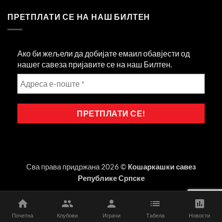
ПРЕТПЛАТИ СЕ НА НАШ БИЛТЕН
Ако би жељели да добијате емаил обавјести од
нашег савеза пријавите се на наш Билтен.
Сва права придржана 2026 ©
Кошаркашки савез
Републике Српске
Почетна
Клубови
Играчи
Табела
Новости