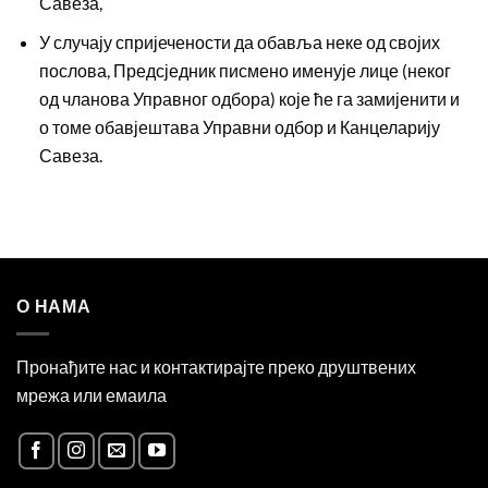
Савеза,
У случају спријечености да обавља неке од својих
послова, Предсједник писмено именује лице (неког
од чланова Управног одбора) које ће га замијенити и
о томе обавјештава Управни одбор и Канцеларију
Савеза.
О НАМА
Пронађите нас и контактирајте преко друштвених
мрежа или емаила