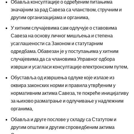
Обавља консултације о одређеним питањима
значајним за рад Савеза са чланством, стручним и
другим организацијама и органима,
У хитним случајевима сам одлучује о ставовима
Савеза на основу личног мишљења и степена
усаглашености са Законом и статутарним
одредбама. Обавезан је у поступањима у хитним
случајевима да са члановима Управног одбора
изврши и усагласи консултације електронским путем,
Обуставља од извршења одлуке које излазе из
оквира законских норми и правила утврђеним у
нормативним актима Савеза, те покреће иницијативу
за њихово разматрање и одлучивање у надлежним
органима,
Обавља и друге послове у складу са Статутом и
другим општим и другим спроведбеним актима