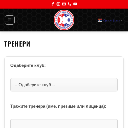
Прескочи
на
садржај
Српски језик
▼
ТРЕНЕРИ
Одаберите клуб:
Тражите тренера (име, презиме или лиценца):