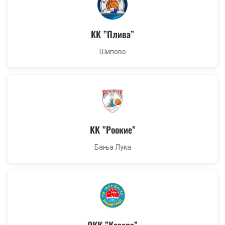
KK ”Плива”
Шипово
KK ”Роокие”
Бања Лука