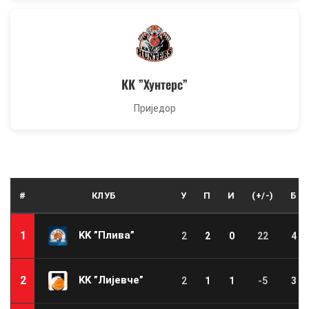
КК ”Хунтерс”
Приједор
#
КЛУБ
У
П
И
(+/-)
Б
KK ”Плива”
1
2
2
0
22
4
KK ”Лијевче”
2
2
1
1
-5
3