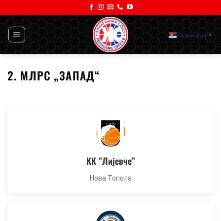
Прескочи
на
садржај
Српски језик
▼
2. МЛРС „ЗАПАД“
KK ”Лијевче”
Нова Топола