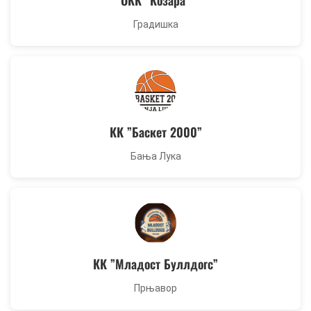
OКК ”Козара”
Градишка
КК ”Баскет 2000”
Бања Лука
КК ”Младост Буллдогс”
Прњавор