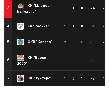
КК ”Младост
3
1
1
0
24
2
Буллдогс”
KK ”Роокие”
4
1
1
0
3
2
OКК ”Козара”
5
2
0
2
-33
2
КК ”Баскет
6
1
0
1
-3
1
2000”
КК ”Хунтерс”
7
1
0
1
-8
1