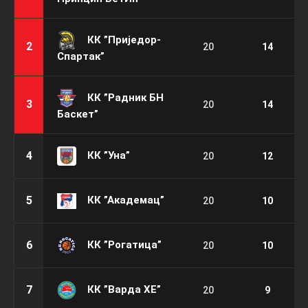
КК ”Приједор-
2
20
14
Спартак”
КК ”Радник БН
3
20
14
Баскет”
КК ”Уна”
4
20
12
КК ”Академац”
5
20
10
КК ”Рогатица”
6
20
10
КК ”Варда ХЕ”
7
20
9