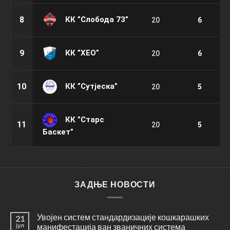
КК ”Слобода 73”
8
20
6
КК ”ХЕО”
9
20
6
КК ”Сутјеска”
10
20
5
КК ”Старс
11
20
5
Баскет”
ЗАДЊЕ НОВОСТИ
Увојен систем стандардизације кошкарашких
21
јул
манифестација ван званичних система