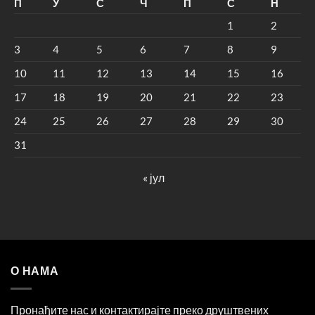
П
У
С
Ч
П
С
Н
КСС
на
1
2
Златибору
3
4
5
6
7
8
9
10
11
12
13
14
15
16
17
18
19
20
21
22
23
24
25
26
27
28
29
30
31
« јул
О НАМА
Пронађите нас и контактирајте преко друштвених