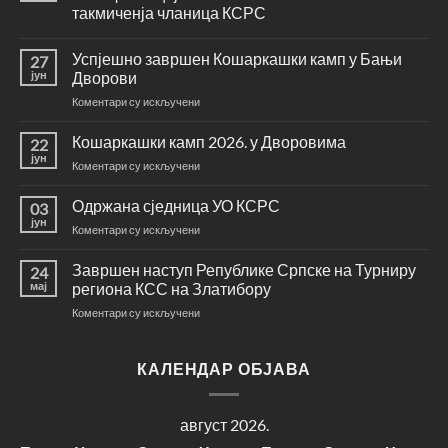
такмиченја чланица КСРС
Нема
коментара
Успјешно завршен Кошаркашки камп у Бањи
27
на
Увојен
јун
Дворови
систем
стандардизације
на
Коментари су искључени
кошкарашких
Успјешно
манифестација
ван
завршен
Кошаркашки камп 2026. у Дворовима
22
званичних
Кошаркашки
јун
система
на
Коментари су искључени
камп
такмиченја
Кошаркашки
чланица
у
камп
КСРС
Одржана сједница УО КСРС
03
Бањи
2026.
јун
Дворови
на
Коментари су искључени
у
Одржана
Дворовима
сједница
Завршен наступ Републике Српске на Турниру
24
УО
мај
региона КСС на Златибору
КСРС
на
Коментари су искључени
Завршен
наступ
Републике
КАЛЕНДАР ОБЈАВА
Српске
на
Турниру
август 2026.
региона