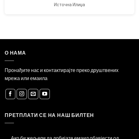
Источна Илиџа
О НАМА
Пронађите нас и контактирајте преко друштвених
мрежа или емаила
ПРЕТПЛАТИ СЕ НА НАШ БИЛТЕН
Ако би жељели да добијате емаил обавјести од