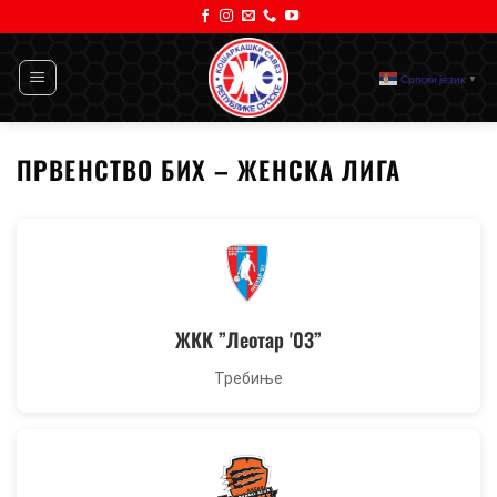
Прескочи
на
садржај
Српски језик
▼
ПРВЕНСТВО БИХ – ЖЕНСКА ЛИГА
ЖКК ”Леотар '03”
Требиње