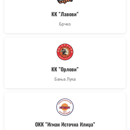
КК ”Лавови”
Брчко
КК ”Орлови”
Бања Лука
ОКК ”Игман Источна Илиџа”