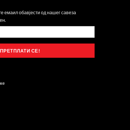
те емаил обавјести од нашег савеза
ен.
ке