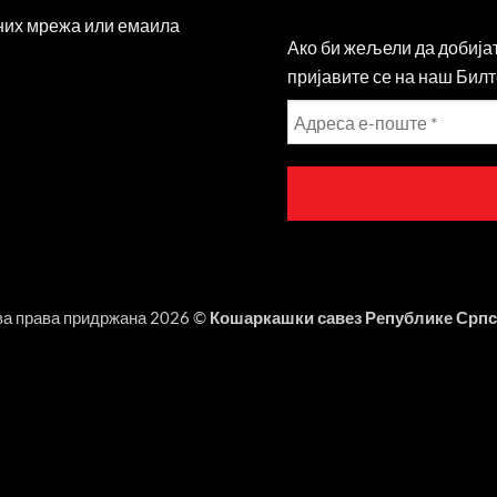
ених мрежа или емаила
Ако би жељели да добија
пријавите се на наш Билт
а права придржана 2026 ©
Кошаркашки савез Републике Српс