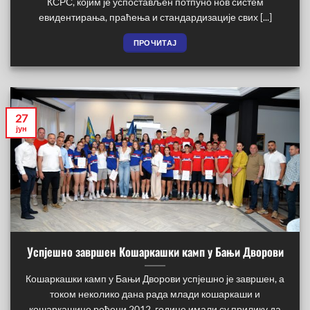
КСРС, којим је успостављен потпуно нов систем
евидентирања, праћења и стандардизације свих [...]
ПРОЧИТАЈ
27
јун
Успјешно завршен Кошаркашки камп у Бањи Дворови
Кошаркашки камп у Бањи Дворови успјешно је завршен, а
током неколико дана рада млади кошаркаши и
кошаркашице рођени 2012. године имали су прилику да