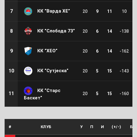
КК ”Варда ХЕ”
7
20
9
11
10
КК ”Слобода 73”
8
20
6
14
-138
КК ”ХЕО”
9
20
6
14
-162
КК ”Сутјеска”
10
20
5
15
-143
КК ”Старс
11
20
5
15
-160
Баскет”
#
КЛУБ
У
П
И
(+/-)
Б