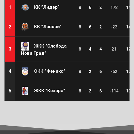
КК ”Лидер”
1
8
6
2
178
14
КК ”Лавови”
2
8
6
2
-23
14
ЖКК ”Слобода
3
8
4
4
21
12
Нови Град”
ОКК ”Феникс”
4
8
2
6
-62
10
ЖКК ”Козара”
5
8
2
6
-114
10