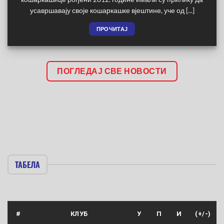
усавршавају своје кошаркашке вјештине, уче од [...]
ПРОЧИТАЈ
ПОГЛЕДАЈ СВЕ НОВОСТИ
ТАБЕЛА
#
КЛУБ
У
П
И
(+/-)