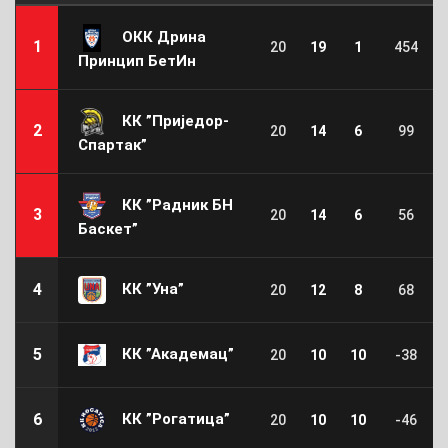
ОКК Дрина
1
20
19
1
454
Принцип БетИн
КК ”Приједор-
2
20
14
6
99
Спартак”
КК ”Радник БН
3
20
14
6
56
Баскет”
КК ”Уна”
4
20
12
8
68
КК ”Академац”
5
20
10
10
-38
КК ”Рогатица”
6
20
10
10
-46