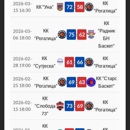
КК
2026-03-
72
58
КК ”Уна”
:
15 16:30
”Рогатица”
КК
КК
”Радник
2026-03-
75
62
:
06 18:00
”Рогатица”
БН
Баскет”
КК
КК
2026-02-
61
66
:
28 19:00
”Сутјеска”
”Рогатица”
КК
КК ”Старс
2026-02-
69
63
:
25 18:00
”Рогатица”
Баскет”
КК
КК
2026-02-
73
69
”Слобода
:
15 18:00
”Рогатица”
73”
КК
КК