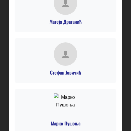
Матеја Драганић
Стефан Јовичић
Марко Пушоња