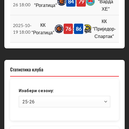
84
79
:
”Варда
26 18:00
”Рогатица”
ХЕ”
КК
КК
2025-10-
76
86
:
”Приједор-
19 18:00
”Рогатица”
Спартак”
Статистика клуба
Изабери сезону: