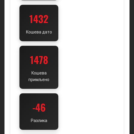
1432
Кошева дато
1478
Кошева
примљено
-46
Разлика