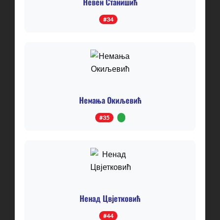
Невен Станишић
#34
Немања Окиљевић
#35
Ненад Цвјетковић
#44