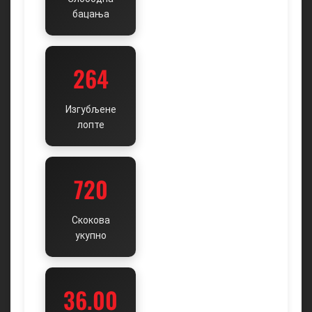
бацања
264
Изгубљене
лопте
720
Скокова
укупно
36.00