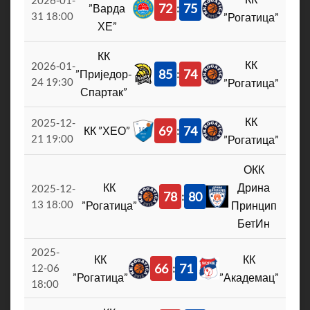
2026-01-
72
75
”Варда
:
31 18:00
”Рогатица”
ХЕ”
КК
КК
2026-01-
85
74
”Приједор-
:
24 19:30
”Рогатица”
Спартак”
КК
2025-12-
69
74
КК ”ХЕО”
:
21 19:00
”Рогатица”
ОКК
КК
Дрина
2025-12-
78
80
:
13 18:00
”Рогатица”
Принцип
БетИн
2025-
КК
КК
66
71
:
12-06
”Рогатица”
”Академац”
18:00