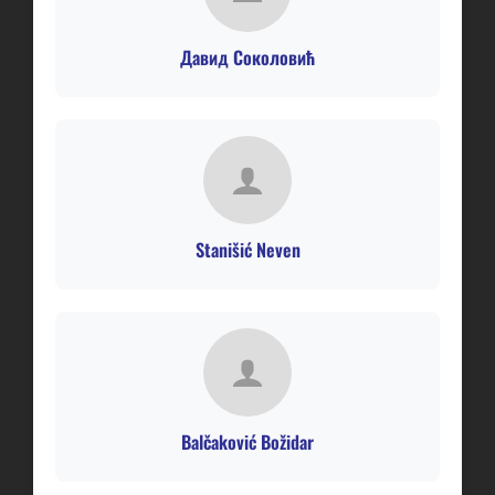
Давид Соколовић
Stanišić Neven
Balčaković Božidar