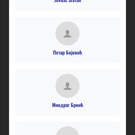
Jovičić Stefan
Петар Бојовић
Миодраг Бркић