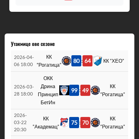
Утакмице ове сезоне
КК
2026-04-
80
64
:
КК ”ХЕО”
06 18:00
”Рогатица”
ОКК
Дрина
КК
2026-03-
99
49
:
28 18:00
Принцип
”Рогатица”
БетИн
2026-
КК
КК
75
70
:
03-22
”Академац”
”Рогатица”
20:30