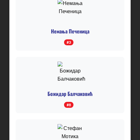
Немања Печеница
#3
Божидар Балчаковић
#8