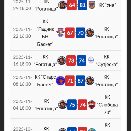
КК
2025-11-
64
81
:
КК ”Уна”
29 18:00
”Рогатица”
КК
”Радник
КК
2025-11-
67
70
:
22 16:30
БН
”Рогатица”
Баскет”
КК
КК
2025-11-
73
74
:
16 18:00
”Рогатица”
”Сутјеска”
КК ”Старс
КК
2025-11-
71
87
:
08 16:30
Баскет”
”Рогатица”
КК
КК
2025-11-
75
74
:
”Слобода
04 18:00
”Рогатица”
73”
КК
КК
2025-10-