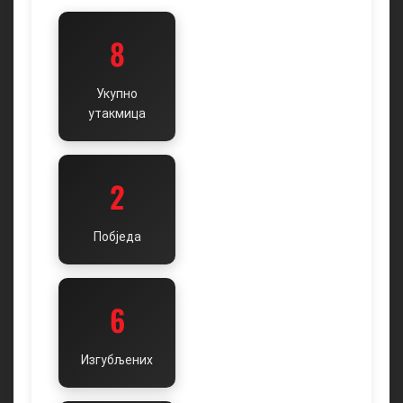
8
Укупно
утакмица
2
Побједа
6
Изгубљених