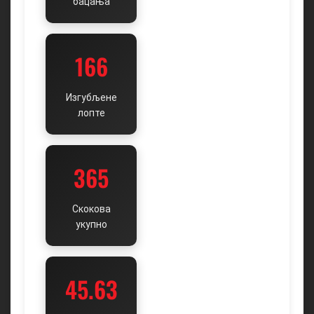
бацања
166
Изгубљене
лопте
365
Скокова
укупно
45.63