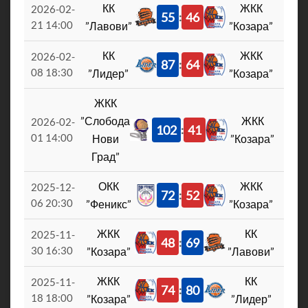
КК
ЖКК
2026-02-
55
46
:
21 14:00
”Лавови”
”Козара”
КК
ЖКК
2026-02-
87
64
:
08 18:30
”Лидер”
”Козара”
ЖКК
”Слобода
ЖКК
2026-02-
102
41
:
01 14:00
Нови
”Козара”
Град”
ОКК
ЖКК
2025-12-
72
52
:
06 20:30
”Феникс”
”Козара”
ЖКК
КК
2025-11-
48
69
:
30 16:30
”Козара”
”Лавови”
ЖКК
КК
2025-11-
74
80
:
18 18:00
”Козара”
”Лидер”