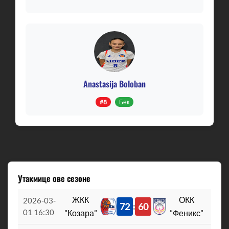
Anastasija Boloban
#8
Бек
Утакмице ове сезоне
ЖКК
ОКК
2026-03-
72
60
:
01 16:30
”Козара”
”Феникс”