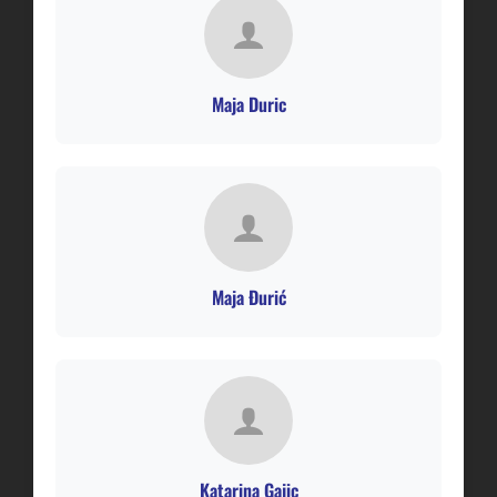
Maja Duric
Maja Đurić
Katarina Gajic