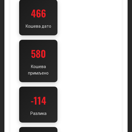
466
Кошева дато
580
Кошева
примљено
-114
Разлика