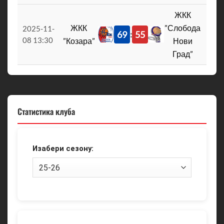
ЖКК
ЖКК
”Слобода
2025-11-
69
55
:
08 13:30
”Козара”
Нови
Град”
Статистика клуба
Изабери сезону: