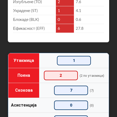
Изгубљене (TO)
2
7.6
Украдене (ST)
1
4.1
Блокаде (BLK)
0
0.6
Ефикасност (EFF)
6
27.8
Утакмица
1
Поена
2
(2 по утакмици)
Скокова
7
(7)
Асистенција
0
(0)