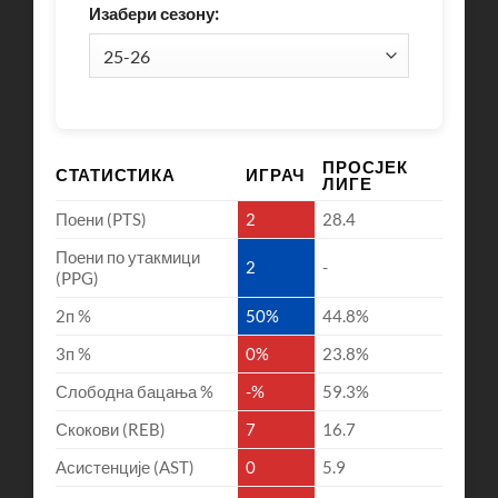
Изабери сезону:
ПРОСЈЕК
СТАТИСТИКА
ИГРАЧ
ЛИГЕ
Поени (PTS)
2
28.4
Поени по утакмици
2
-
(PPG)
2п %
50%
44.8%
3п %
0%
23.8%
Слободна бацања %
-%
59.3%
Скокови (REB)
7
16.7
Асистенције (AST)
0
5.9