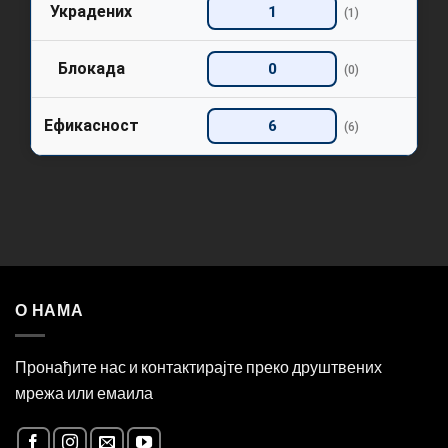
Украдених
1
(1)
Блокада
0
(0)
Ефикасност
6
(6)
О НАМА
Пронађите нас и контактирајте преко друштвених
мрежа или емаила