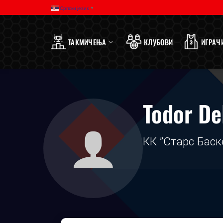
Прескочи
Српски језик
▼
на
садржај
ТАКМИЧЕЊА
КЛУБОВИ
ИГРАЧ
Todor De
КК ”Старс Баск