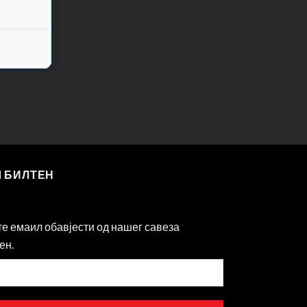
Ш БИЛТЕН
те емаил обавјести од нашег савеза
ен.