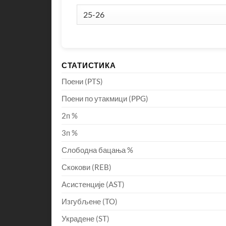
СТАТИСТИКА
Поени (PTS)
Поени по утакмици (PPG)
2п %
3п %
Слободна бацања %
Скокови (REB)
Асистенције (AST)
Изгубљене (TO)
Украдене (ST)