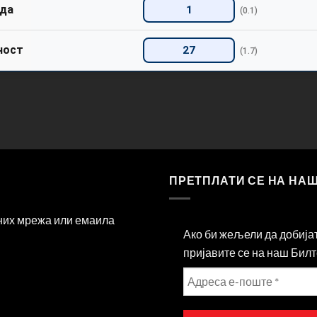
да
1
(0.1)
ност
27
(1.7)
ПРЕТПЛАТИ СЕ НА НА
ених мрежа или емаила
Ако би жељели да добија
пријавите се на наш Билт