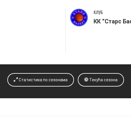
КЛУБ
КК ”Старс Ба
Статистика по сезонама
Текућа сезона