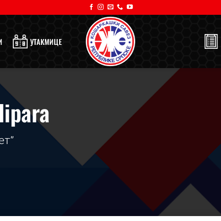
И
УТАКМИЦЕ
lipara
ет”