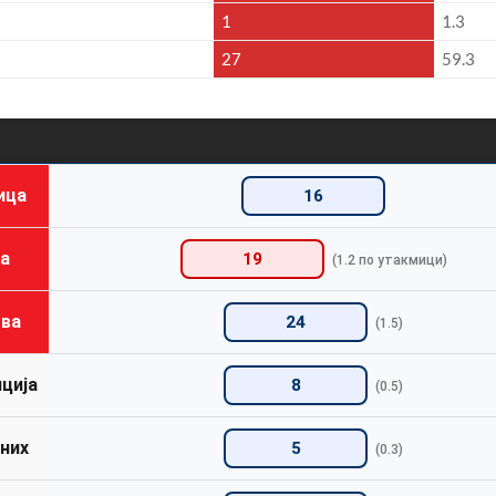
1
1.3
27
59.3
ица
16
а
19
(1.2 по утакмици)
ва
24
(1.5)
ција
8
(0.5)
них
5
(0.3)