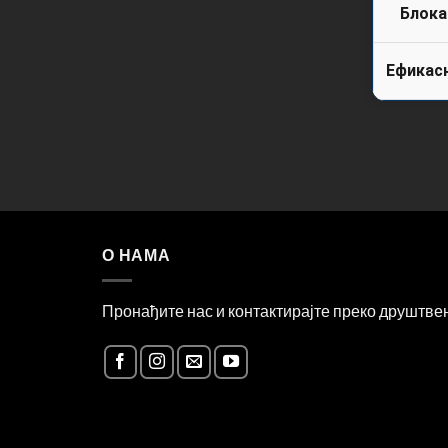
Блока
Ефикас
О НАМА
Пронађите нас и контактирајте преко друштв