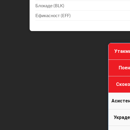
Блокаде (BLK)
Ефикасност (EFF)
Утакм
Поен
Скоко
Асистен
Украде