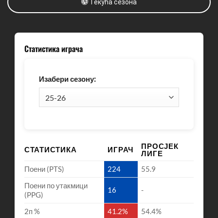
Текућа сезона
Статистика играча
Изабери сезону:
ПРОСЈЕК
СТАТИСТИКА
ИГРАЧ
ЛИГЕ
Поени (PTS)
224
55.9
Поени по утакмици
16
-
(PPG)
2п %
41.2%
54.4%