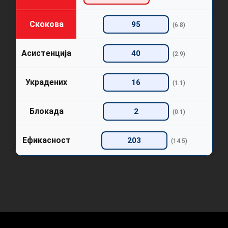
Скокова
95
(6.8)
Асистенција
40
(2.9)
Украдених
16
(1.1)
Блокада
2
(0.1)
Ефикасност
203
(14.5)