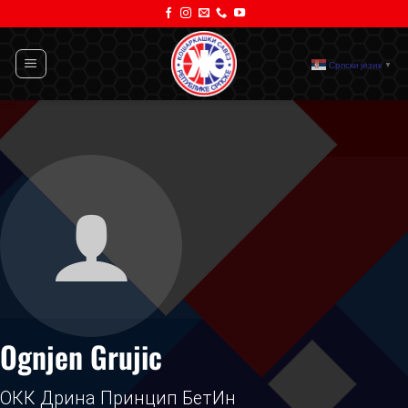
Прескочи
на
садржај
Српски језик
▼
Ognjen Grujic
ОКК Дрина Принцип БетИн