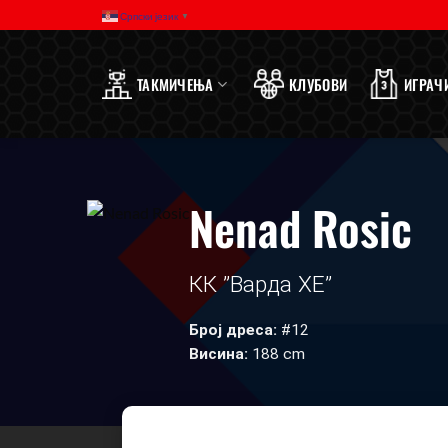
Прескочи
Српски језик
▼
на
садржај
ТАКМИЧЕЊА
КЛУБОВИ
ИГРАЧ
Nenad Rosic
КК ”Варда ХЕ”
Број дреса:
#12
Висина:
188 cm