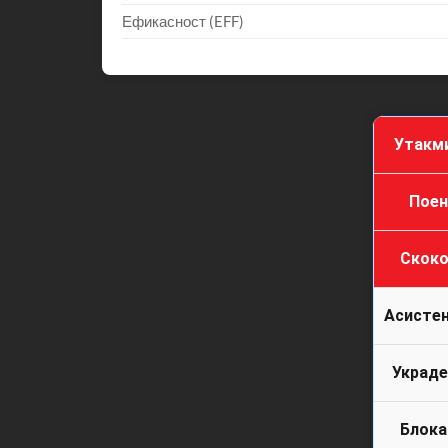
Ефикасност (EFF)
Утакм
Поен
Скоко
Асистен
Украде
Блока