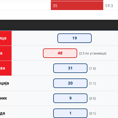
35
59.3
ица
19
а
48
(2.5 по утакмици)
ва
31
(1.6)
ција
20
(1.1)
них
9
(0.5)
да
1
(0.1)