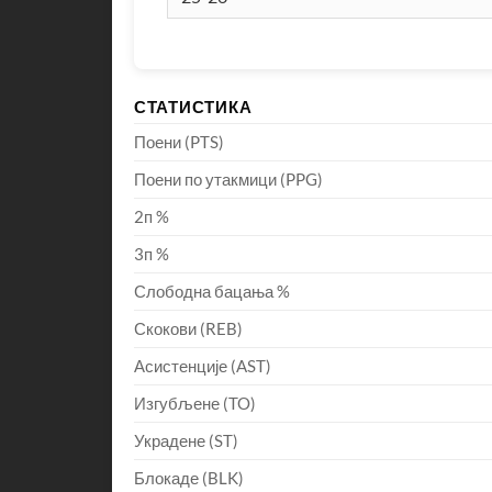
СТАТИСТИКА
Поени (PTS)
Поени по утакмици (PPG)
2п %
3п %
Слободна бацања %
Скокови (REB)
Асистенције (AST)
Изгубљене (TO)
Украдене (ST)
Блокаде (BLK)