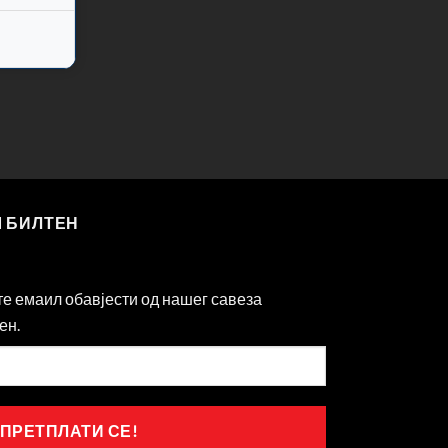
Ш БИЛТЕН
те емаил обавјести од нашег савеза
ен.