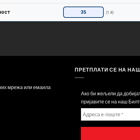
ност
35
(1.8)
ПРЕТПЛАТИ СЕ НА НА
ених мрежа или емаила
Ако би жељели да добија
пријавите се на наш Билт