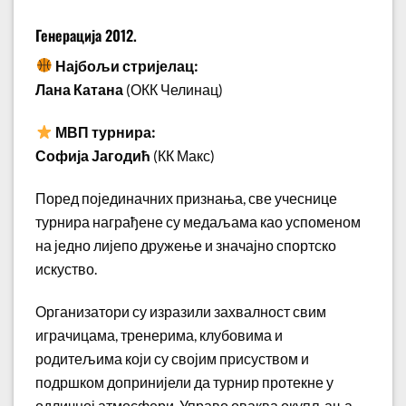
Генерација 2012.
Најбољи стријелац:
Лана Катана
(ОКК Челинац)
МВП турнира:
Софија Јагодић
(КК Макс)
Поред појединачних признања, све учеснице
турнира награђене су медаљама као успоменом
на једно лијепо дружење и значајно спортско
искуство.
Организатори су изразили захвалност свим
играчицама, тренерима, клубовима и
родитељима који су својим присуством и
подршком допринијели да турнир протекне у
одличној атмосфери. Управо оваква окупљања