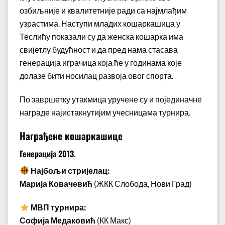
озбиљније и квалитетније ради са најмлађим
узрастима. Наступи младих кошаркашица у
Теслићу показали су да женска кошарка има
свијетлу будућност и да пред нама стасава
генерација играчица која ће у годинама које
долазе бити носилац развоја овог спорта.
По завршетку утакмица уручене су и појединачне
награде најистакнутијим учесницама турнира.
Награђене кошаркашице
Генерација 2013.
Најбољи стријелац:
Марија Ковачевић
(ЖКК Слобода, Нови Град)
МВП турнира:
Софија Медаковић
(КК Макс)