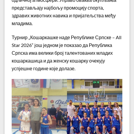
представљају најбољу промоцију спорта,
здравих животних навика и пријатељства међу
младима.
Турнир „Кошаркашке наде Републике Српске – All
Star 2026“ још једном је показао да Република
Српска има велики број талентованих младих
кошаркашица и да женску кошарку очекују
успјешне године које долазе.