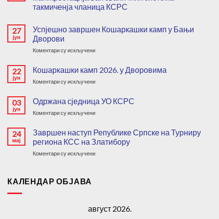
такмиченја чланица КСРС
Нема
коментара
Успјешно завршен Кошаркашки камп у Бањи
27
на
Увојен
јун
Дворови
систем
стандардизације
на
Коментари су искључени
кошкарашких
Успјешно
манифестација
ван
завршен
Кошаркашки камп 2026. у Дворовима
22
званичних
Кошаркашки
јун
система
на
Коментари су искључени
камп
такмиченја
Кошаркашки
чланица
у
камп
КСРС
Одржана сједница УО КСРС
03
Бањи
2026.
јун
Дворови
на
Коментари су искључени
у
Одржана
Дворовима
сједница
Завршен наступ Републике Српске на Турниру
24
УО
мај
региона КСС на Златибору
КСРС
на
Коментари су искључени
Завршен
наступ
Републике
КАЛЕНДАР ОБЈАВА
Српске
на
Турниру
август 2026.
региона