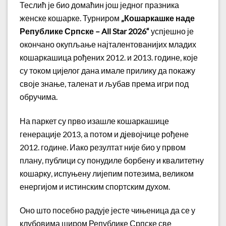
Теслић је био домаћин још једног празника
женске кошарке. Турниром
„Кошаркашке наде
Републике Српске – All Star 2026“
успјешно је
окончано окупљање најталентованијих младих
кошаркашица рођених 2012. и 2013. године, које
су током цијелог дана имале прилику да покажу
своје знање, таленат и љубав према игри под
обручима.
На паркет су прво изашле кошаркашице
генерације 2013, а потом и дјевојчице рођене
2012. године. Иако резултат није био у првом
плану, публици су понудиле борбену и квалитетну
кошарку, испуњену лијепим потезима, великом
енергијом и истинским спортским духом.
Оно што посебно радује јесте чињеница да се у
клубовима широм Републике Српске све