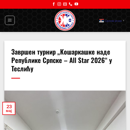
Прескочи
на
садржај
Српски језик
▼
Завршен турнир „Кошаркашке наде
Републике Српске – All Star 2026“ у
Теслићу
23
мај