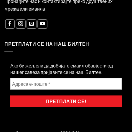
Пронађите нас и контактирајте преко друштвених
мрежа или емаила
ПРЕТПЛАТИ СЕ НА НАШ БИЛТЕН
Ако би жељели да добијате емаил обавјести од
нашег савеза пријавите се на наш Билтен.