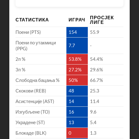
ПРОСЈЕК
СТАТИСТИКА
ИГРАЧ
ЛИГЕ
Поени (PTS)
154
55.9
Поени по утакмици
7.7
-
(PPG)
2п %
53.8%
54.4%
3п %
27.2%
29.6%
Слободна бацања %
50%
66.7%
Скокови (REB)
48
25.3
Асистенције (AST)
14
11.4
Изгубљене (TO)
16
9.6
Украдене (ST)
13
5.4
Блокаде (BLK)
0
1.3