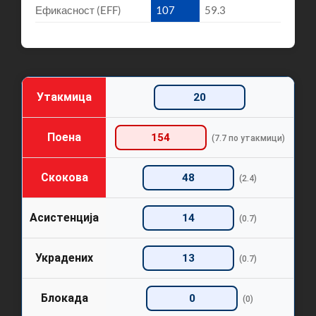
Ефикасност (EFF)
107
59.3
Утакмица
20
Поена
154
(7.7 по утакмици)
Скокова
48
(2.4)
Асистенција
14
(0.7)
Украдених
13
(0.7)
Блокада
0
(0)