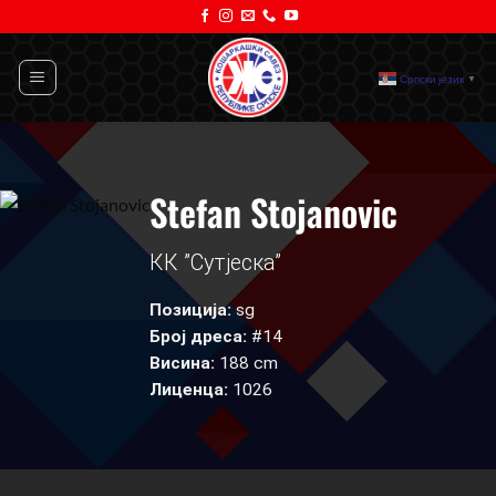
Прескочи
на
садржај
Српски језик
▼
Stefan Stojanovic
КК ”Сутјеска”
Позиција:
sg
Број дреса:
#14
Висина:
188 cm
Лиценца:
1026